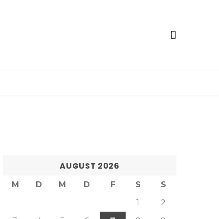
AUGUST 2026
M
D
M
D
F
S
S
1
2