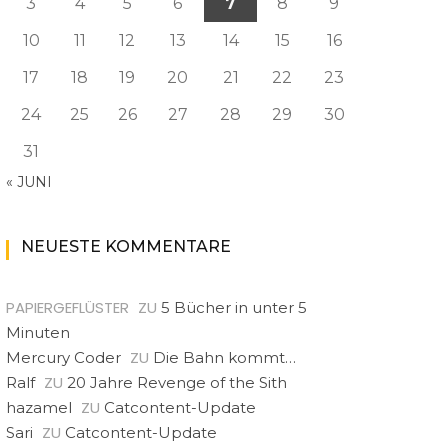
3
4
5
6
7
8
9
10
11
12
13
14
15
16
17
18
19
20
21
22
23
24
25
26
27
28
29
30
31
« JUNI
NEUESTE KOMMENTARE
PAPIERGEFLÜSTER
ZU
5 Bücher in unter 5
Minuten
ZU
Mercury Coder
Die Bahn kommt…
ZU
Ralf
20 Jahre Revenge of the Sith
ZU
hazamel
Catcontent-Update
ZU
Sari
Catcontent-Update