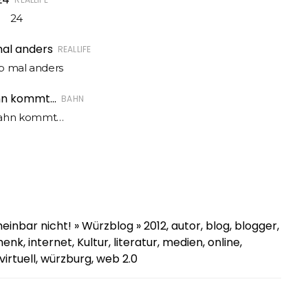
24
REALLIFE
b mal anders
BAHN
Bahn kommt…
einbar nicht! » Würzblog » 2012, autor, blog, blogger,
nk, internet, Kultur, literatur, medien, online,
 virtuell, würzburg, web 2.0